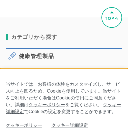
カテゴリから探す
健康管理製品
体温計
血圧計
当サイトでは、お客様の体験をカスタマイズし、サービ
口腔ケア
その他商品・別売品
ス向上を図るため、Cookieを使用しています。当サイト
をご利用いただく場合はCookieの使用にご同意くださ
い。詳細は
クッキーポリシー
をご覧ください。
クッキー
詳細設定
でCookieの設定を変更することができます。
会社情報
特定商取引法に基づく表記
利用規約
クッキーポリシー
クッキー詳細設定
個人情報保護について
クッキーポリシー
クッキー詳細設定