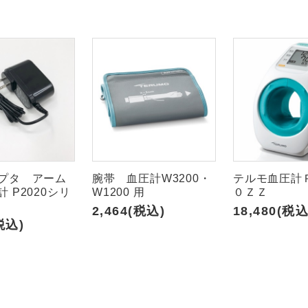
す
プタ アーム
腕帯 血圧計W3200・
テルモ血圧計
 P2020シリ
W1200 用
０ＺＺ
2,464(税込)
18,480(税込
税込)