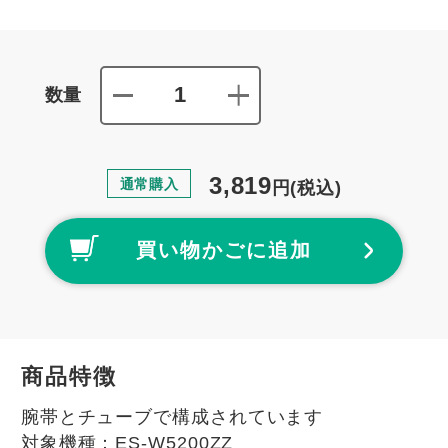
数量
3,819
通常購入
円
(税込)
買い物かごに追加
商品特徴
腕帯とチューブで構成されています
対象機種：ES-W5200ZZ